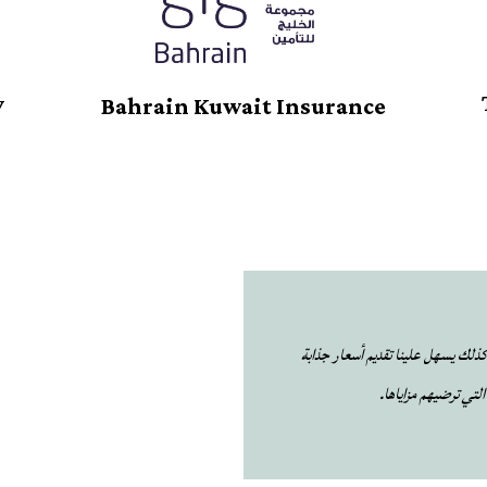
y
Bahrain Kuwait Insurance
 كذلك يسهل علينا تقديم أسعار جذابة
لتي ترضيهم مزاياها.