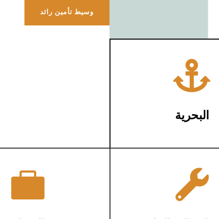
وسيط تأمين رائد

البحرية

