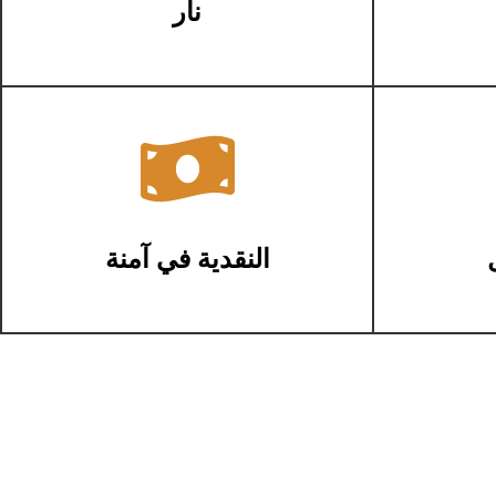
نار

النقدية في آمنة